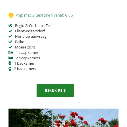
Prijs met 2 personen vanaf: € 65
Regio 2: Cochem - Zell
Ellenz-Poltersdorf
Hond op aanvraag
Balkon
Moezelzicht
1 slaapkamer
2 slaapkamers
1 badkamer
2 badkamers
BEKIJK REIS