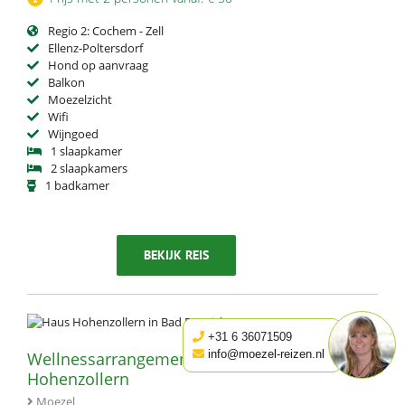
Regio 2: Cochem - Zell
Ellenz-Poltersdorf
Hond op aanvraag
Balkon
Moezelzicht
Wifi
Wijngoed
1 slaapkamer
2 slaapkamers
1 badkamer
BEKIJK REIS
+31 6 36071509
info@moezel-reizen.nl
Wellnessarrangementen hotel Haus
Hohenzollern
Moezel