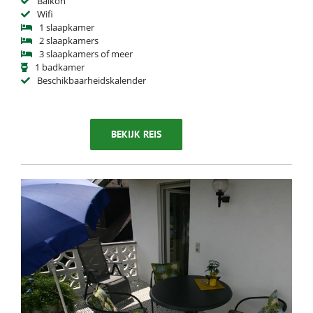
Balkon
Wifi
1 slaapkamer
2 slaapkamers
3 slaapkamers of meer
1 badkamer
Beschikbaarheidskalender
BEKIJK REIS