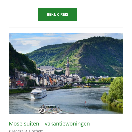
BEKIJK REIS
Moselsuiten – vakantiewoningen
Moezel
Cochem