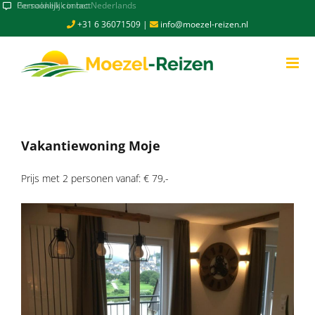
Skip
Persoonlijk contact
to
+31 6 36071509
|
info@moezel-reizen.nl
content
Vakantiewoning Moje
Prijs met 2 personen vanaf: € 79,-