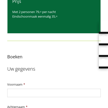
Prijs
Met 2 personen 79,= per nacht
Eindschoonmaak eenmalig 35,=
Boeken
Uw gegevens
Voornaam
*
Achternaam
*