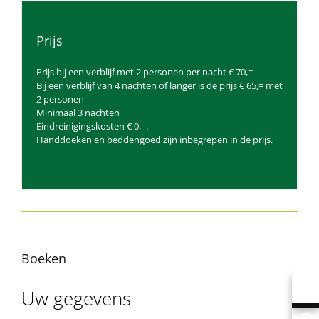
Prijs
Prijs bij een verblijf met 2 personen per nacht € 70,=
Bij een verblijf van 4 nachten of langer is de prijs € 65,= met
2 personen
Minimaal 3 nachten
Eindreinigingskosten € 0,=.
Handdoeken en beddengoed zijn inbegrepen in de prijs.
Boeken
Uw gegevens