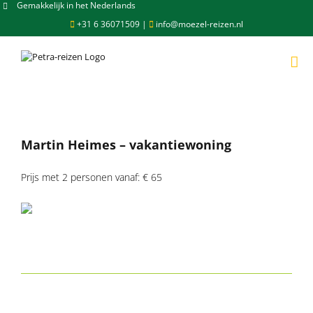
Skip
Gemakkelijk in het Nederlands
to
+31 6 36071509
|
info@moezel-reizen.nl
content
Martin Heimes – vakantiewoning
Prijs met 2 personen vanaf: € 65