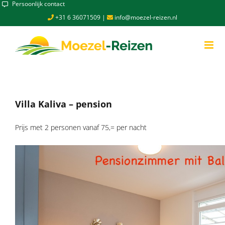
Skip
Persoonlijk contact
to
+31 6 36071509
|
info@moezel-reizen.nl
content
Villa Kaliva – pension
Prijs met 2 personen vanaf 75,= per nacht