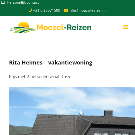
Skip
Persoonlijk contact
to
+31 6 36071509
|
info@moezel-reizen.nl
content
Rita Heimes – vakantiewoning
Prijs met 2 personen vanaf: € 65