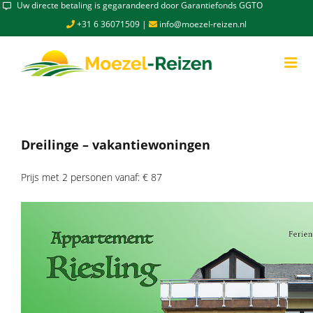
Skip
Uw directe betaling is gegarandeerd door Garantiefonds GGTO
to
+31 6 36071509
|
info@moezel-reizen.nl
content
Dreilinge – vakantiewoningen
Prijs met 2 personen vanaf: € 87