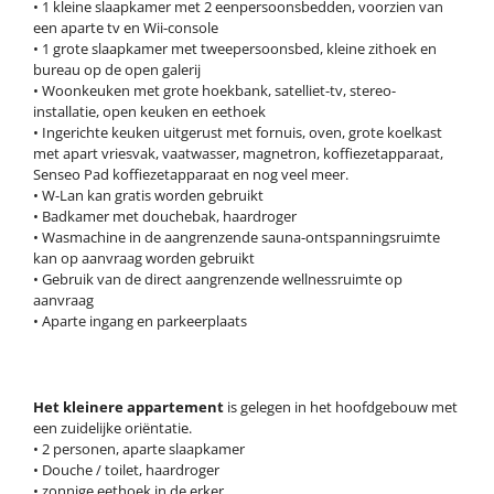
• 1 kleine slaapkamer met 2 eenpersoonsbedden, voorzien van
een aparte tv en Wii-console
• 1 grote slaapkamer met tweepersoonsbed, kleine zithoek en
bureau op de open galerij
• Woonkeuken met grote hoekbank, satelliet-tv, stereo-
installatie, open keuken en eethoek
• Ingerichte keuken uitgerust met fornuis, oven, grote koelkast
met apart vriesvak, vaatwasser, magnetron, koffiezetapparaat,
Senseo Pad koffiezetapparaat en nog veel meer.
• W-Lan kan gratis worden gebruikt
• Badkamer met douchebak, haardroger
• Wasmachine in de aangrenzende sauna-ontspanningsruimte
kan op aanvraag worden gebruikt
• Gebruik van de direct aangrenzende wellnessruimte op
aanvraag
• Aparte ingang en parkeerplaats
Het kleinere appartement
is gelegen in het hoofdgebouw met
een zuidelijke oriëntatie.
• 2 personen, aparte slaapkamer
• Douche / toilet, haardroger
• zonnige eethoek in de erker