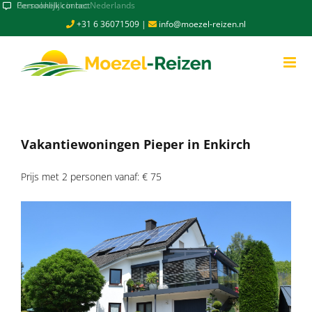
Skip
Persoonlijk contact
to
+31 6 36071509
|
info@moezel-reizen.nl
content
Vakantiewoningen Pieper in Enkirch
Prijs met 2 personen vanaf: € 75