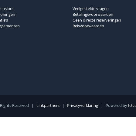
Pensions
Veelgestelde vragen
woningen
Betalingsvoorwaarden
tie’s
Geen directe reserveringen
angementen
Reisvoorwaarden
 Rights Reserved |
Linkpartners
|
Privacyverklaring
| Powered by
Ictc