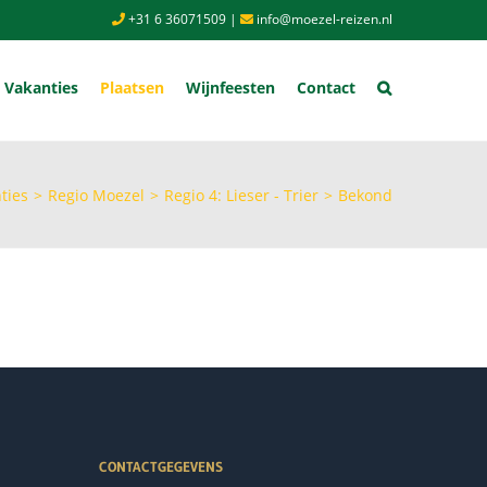
+31 6 36071509
|
info@moezel-reizen.nl
Vakanties
Plaatsen
Wijnfeesten
Contact
ties
>
Regio Moezel
>
Regio 4: Lieser - Trier
>
Bekond
CONTACTGEGEVENS