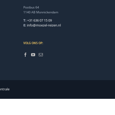
Postbus 64
1140 AB Monnickendam
T:
+31 636 07 15 09
E:
info@moezel-reizen.nl
VOLG ONS OP:
entrale