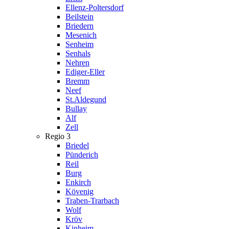
Ellenz-Poltersdorf
Beilstein
Briedern
Mesenich
Senheim
Senhals
Nehren
Ediger-Eller
Bremm
Neef
St.Aldegund
Bullay
Alf
Zell
Regio 3
Briedel
Pünderich
Reil
Burg
Enkirch
Kövenig
Traben-Trarbach
Wolf
Kröv
Kinheim