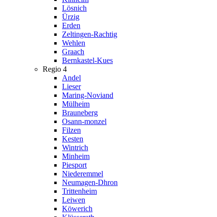
Lösnich
Ürzig
Erden
Zeltingen-Rachtig
Wehlen
Graach
Bernkastel-Kues
Regio 4
Andel
Lieser
Maring-Noviand
Mülheim
Brauneberg
Osann-monzel
Filzen
Kesten
Wintrich
Minheim
Piesport
Niederemmel
Neumagen-Dhron
Trittenheim
Leiwen
Köwerich