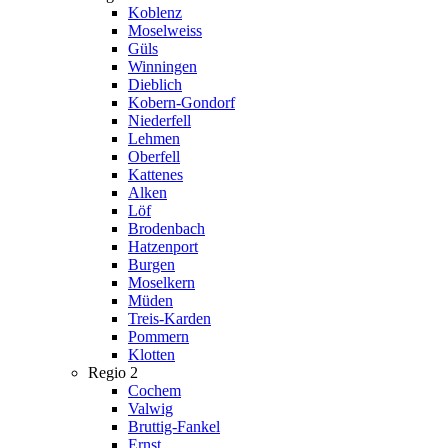
Koblenz
Moselweiss
Güls
Winningen
Dieblich
Kobern-Gondorf
Niederfell
Lehmen
Oberfell
Kattenes
Alken
Löf
Brodenbach
Hatzenport
Burgen
Moselkern
Müden
Treis-Karden
Pommern
Klotten
Regio 2
Cochem
Valwig
Bruttig-Fankel
Ernst