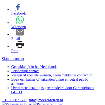
Facebook
Whatsapp
Email
Print
Skip to content
Gemakkelijk in het Nederlands
Persoonlijk contact
Vragen of speciale wensen, neem makkelijk contact op
Boek een kamer of vakantiewoning en betaal pas bij
aankomst
Uw directe betaling is gegarandeerd door Garantiefonds
GGTO
+31 6 36071509
|
info@moezel-reizen.nl