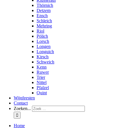
Klüsserath
Thörnich
Detzem
Ensch
Schleich
Mehring
Riol
Pölich
Lorsch
Longen
Longuich
Kirsch
Schweich
Kenn
Ruwer
Trier
Nittel
Pfalzel
Quint
Wijnfeesten
Contact
Zoeken...
Home