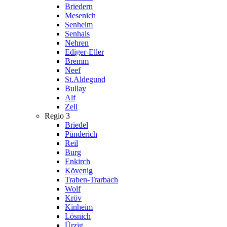
Briedern
Mesenich
Senheim
Senhals
Nehren
Ediger-Eller
Bremm
Neef
St.Aldegund
Bullay
Alf
Zell
Regio 3
Briedel
Pünderich
Reil
Burg
Enkirch
Kövenig
Traben-Trarbach
Wolf
Kröv
Kinheim
Lösnich
Ürzig