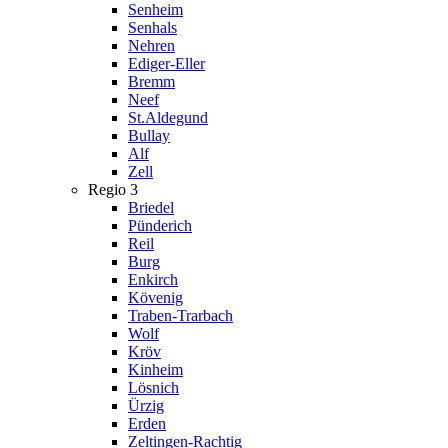
Senheim
Senhals
Nehren
Ediger-Eller
Bremm
Neef
St.Aldegund
Bullay
Alf
Zell
Regio 3
Briedel
Pünderich
Reil
Burg
Enkirch
Kövenig
Traben-Trarbach
Wolf
Kröv
Kinheim
Lösnich
Ürzig
Erden
Zeltingen-Rachtig