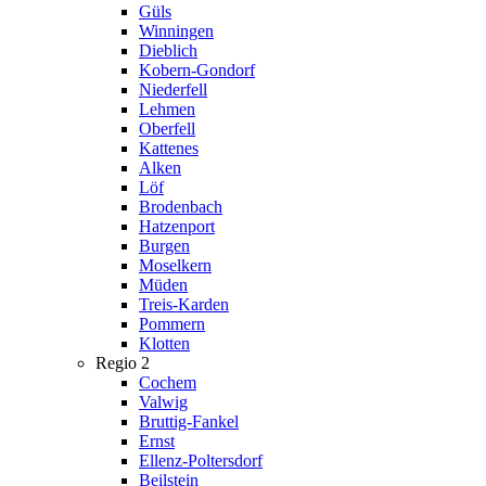
Güls
Winningen
Dieblich
Kobern-Gondorf
Niederfell
Lehmen
Oberfell
Kattenes
Alken
Löf
Brodenbach
Hatzenport
Burgen
Moselkern
Müden
Treis-Karden
Pommern
Klotten
Regio 2
Cochem
Valwig
Bruttig-Fankel
Ernst
Ellenz-Poltersdorf
Beilstein