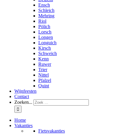
Ensch
Schleich
Mehring
Riol
Pölich
Lorsch
Longen
Longuich
Kirsch
Schweich
Kenn
Ruwer
Trier
Nittel
Pfalzel
Quint
Wijnfeesten
Contact
Zoeken...
Home
Vakanties
Fietsvakanties