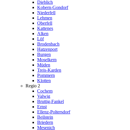
Dieblich
Kobern-Gondorf
Niederfell
Lehmen
Oberfell
Kattenes
Alken
Löf
Brodenbach
Hatzenport
Burgen
Moselkern
Müden
Treis-Karden
Pommern
Klotten
Regio 2
Cochem
Valwig
Bruttig-Fankel
Ernst
Ellenz-Poltersdorf
Beilstein
Briedern
Mesenich