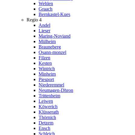
Wehlen
Graach
Bernkastel-Kues
Regio 4
Andel
Lieser
Maring-Noviand
Mülheim
Brauneberg
Osann-monzel
Filzen
Kesten
Wintrich
Minheim
Piesport
Niederemmel
Neumagen-Dhron
Trittenheim
Leiwen
Köwerich
Klüsserath
Thörnich
Detzem
Ensch
Schleich