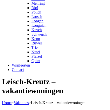
Mehring
Riol
Pölich
Lorsch
Longen
Longuich
Kirsch
Schweich
Kenn
Ruwer
Trier
Nittel
Pfalzel
Quint
Wijnfeesten
Contact
Leisch-Kreutz –
vakantiewoningen
Home
>
Vakanties
>
Leisch-Kreutz – vakantiewoningen