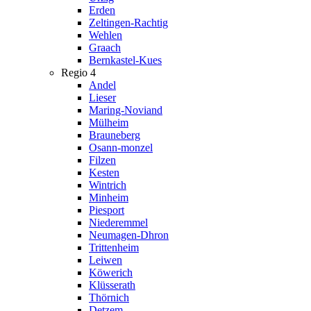
Erden
Zeltingen-Rachtig
Wehlen
Graach
Bernkastel-Kues
Regio 4
Andel
Lieser
Maring-Noviand
Mülheim
Brauneberg
Osann-monzel
Filzen
Kesten
Wintrich
Minheim
Piesport
Niederemmel
Neumagen-Dhron
Trittenheim
Leiwen
Köwerich
Klüsserath
Thörnich
Detzem