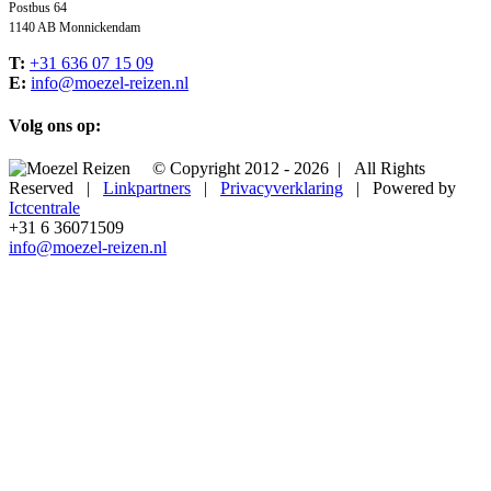
Postbus 64
1140 AB Monnickendam
T:
+31 636 07 15 09
E:
info@moezel-reizen.nl
Volg ons op:
© Copyright 2012 -
2026 | All Rights
Reserved |
Linkpartners
|
Privacyverklaring
| Powered by
Ictcentrale
+31 6 36071509
info@moezel-reizen.nl