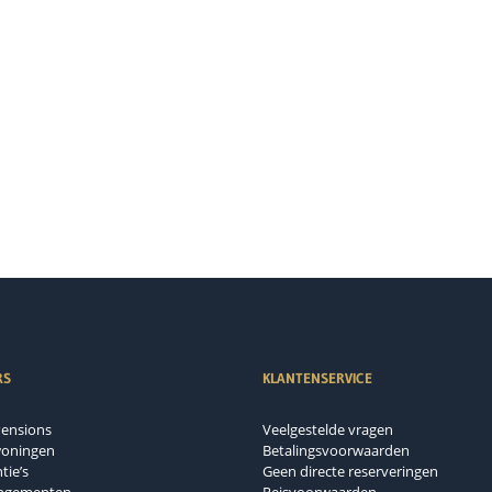
RS
KLANTENSERVICE
Pensions
Veelgestelde vragen
woningen
Betalingsvoorwaarden
tie’s
Geen directe reserveringen
angementen
Reisvoorwaarden