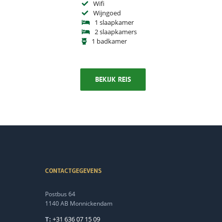
Wifi
Wijngoed
1 slaapkamer
2 slaapkamers
1 badkamer
BEKIJK REIS
CONTACTGEGEVENS
Postbus 64
1140 AB Monnickendam
T:
+31 636 07 15 09