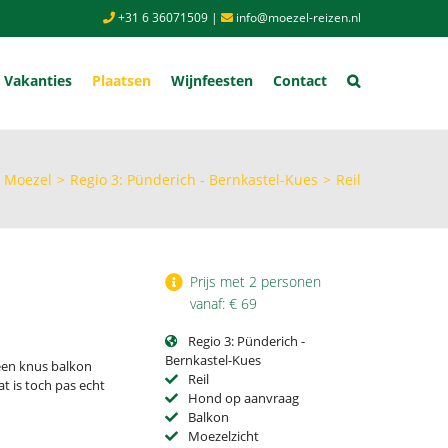
+31 6 36071509
|
info@moezel-reizen.nl
Vakanties
Plaatsen
Wijnfeesten
Contact
o Moezel
>
Regio 3: Pünderich - Bernkastel-Kues
>
Reil
Prijs met 2 personen
vanaf: € 69
Regio 3: Pünderich -
Bernkastel-Kues
een knus balkon
Reil
at is toch pas echt
Hond op aanvraag
Balkon
Moezelzicht