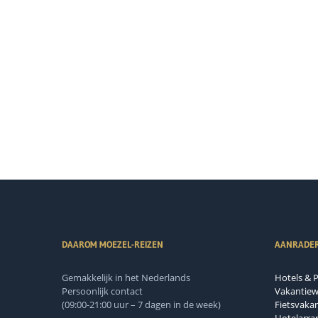
DAAROM MOEZEL-REIZEN
AANRADE
Gemakkelijk in het Nederlands
Hotels & 
Persoonlijk contact
Vakantie
(09:00-21:00 uur – 7 dagen in de week)
Fietsvakan
Hotelarr