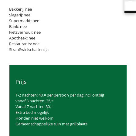
Bakkerij: nee
Slagerij: nee
Supermarkt: nee
Bank: nee
Fietsverhuur: nee
Apotheek: nee
Restaurants: nee
Straußwirtschaften: ja
Prijs
1-2 nachten: 40,= per persoon per dag incl. ontbijt
vanaf 3 nachten: 35,=
Vanaf 7 nachten 30,=
Extra bed mogelijk
Honden niet welkom
Gemeenschappelijke tuin met grillplaats