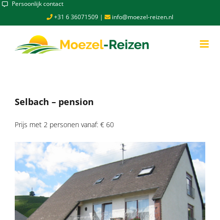
Skip
Persoonlijk contact
to
+31 6 36071509
|
info@moezel-reizen.nl
content
Selbach – pension
Prijs met 2 personen vanaf: € 60