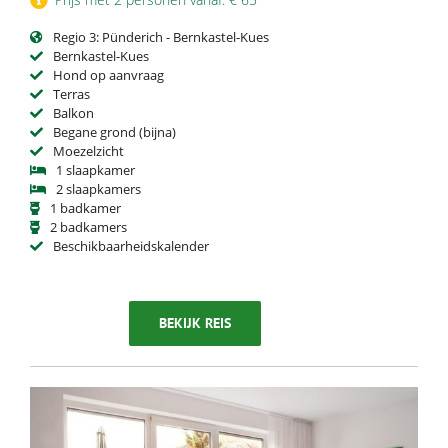
Regio 3: Pünderich - Bernkastel-Kues
Bernkastel-Kues
Hond op aanvraag
Terras
Balkon
Begane grond (bijna)
Moezelzicht
1 slaapkamer
2 slaapkamers
1 badkamer
2 badkamers
Beschikbaarheidskalender
BEKIJK REIS