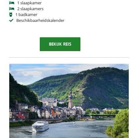
1 slaapkamer
2 slaapkamers
1 badkamer
Beschikbaarheidskalender
BEKIJK REIS