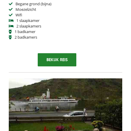
Begane grond (bijna)
Moezelzicht
Wifi
1 slaapkamer
2 slaapkamers
1 badkamer
2 badkamers
BEKIJK REIS