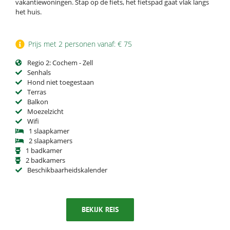
vakantiewoningen. Stap op de fiets, het fietspad gaat vlak langs
het huis.
Prijs met 2 personen vanaf: € 75
Regio 2: Cochem - Zell
Senhals
Hond niet toegestaan
Terras
Balkon
Moezelzicht
Wifi
1 slaapkamer
2 slaapkamers
1 badkamer
2 badkamers
Beschikbaarheidskalender
BEKIJK REIS