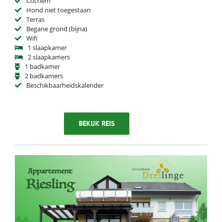
Cochem
Hond niet toegestaan
Terras
Begane grond (bijna)
Wifi
1 slaapkamer
2 slaapkamers
1 badkamer
2 badkamers
Beschikbaarheidskalender
BEKIJK REIS