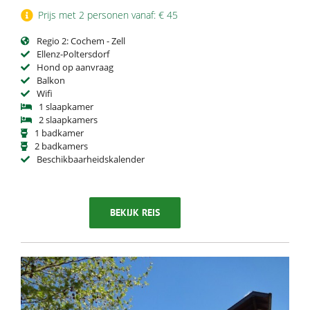
Prijs met 2 personen vanaf: € 45
Regio 2: Cochem - Zell
Ellenz-Poltersdorf
Hond op aanvraag
Balkon
Wifi
1 slaapkamer
2 slaapkamers
1 badkamer
2 badkamers
Beschikbaarheidskalender
BEKIJK REIS