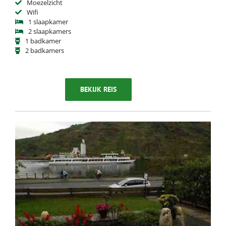
Moezelzicht
Wifi
1 slaapkamer
2 slaapkamers
1 badkamer
2 badkamers
BEKIJK REIS