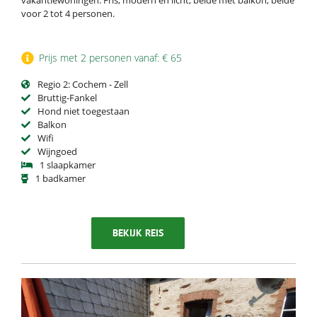
vakantiewoningen. Fris, modern en licht, beide met balkon, beide
voor 2 tot 4 personen.
Prijs met 2 personen vanaf: € 65
Regio 2: Cochem - Zell
Bruttig-Fankel
Hond niet toegestaan
Balkon
Wifi
Wijngoed
1 slaapkamer
1 badkamer
BEKIJK REIS