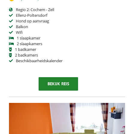
Regio 2: Cochem - Zell
Ellenz-Poltersdorf
Hond op aanvraag
Balkon
Wifi
1 slaapkamer
2 slaapkamers
1 badkamer
2 badkamers
Beschikbaarheidskalender
BEKIJK REIS