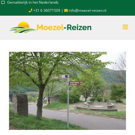
Skip
Gemakkelijk in het Nederlands
to
+31 6 36071509
|
info@moezel-reizen.nl
content