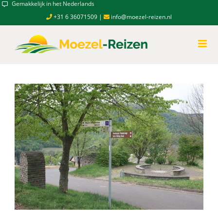
Skip
Persoonlijk contact
to
+31 6 36071509
|
info@moezel-reizen.nl
content