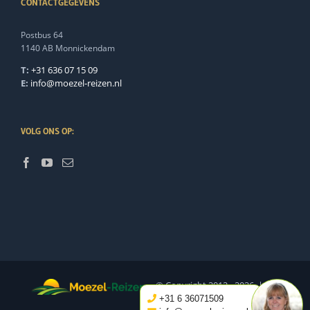
CONTACTGEGEVENS
Postbus 64
1140 AB Monnickendam
T:
+31 636 07 15 09
E:
info@moezel-reizen.nl
VOLG ONS OP:
© Copyright 2012 -
2026 | All
+31 6 36071509
Rights