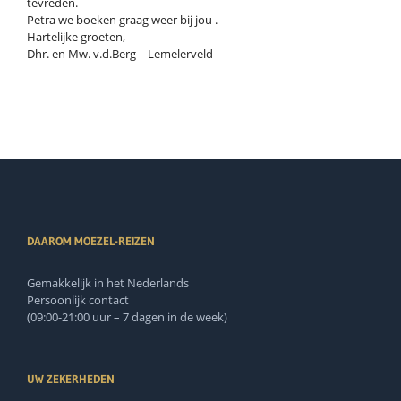
tevreden.
Petra we boeken graag weer bij jou .
Hartelijke groeten,
Dhr. en Mw. v.d.Berg – Lemelerveld
DAAROM MOEZEL-REIZEN
Gemakkelijk in het Nederlands
Persoonlijk contact
(09:00-21:00 uur – 7 dagen in de week)
UW ZEKERHEDEN