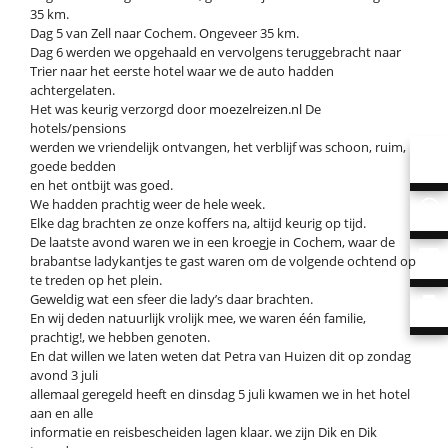
35 km.
Dag 5 van Zell naar Cochem. Ongeveer 35 km.
Dag 6 werden we opgehaald en vervolgens teruggebracht naar
Trier naar het eerste hotel waar we de auto hadden
achtergelaten.
Het was keurig verzorgd door
moezelreizen.nl
De
hotels/pensions
werden we vriendelijk ontvangen, het verblijf was schoon, ruim,
goede bedden
en het ontbijt was goed.
We hadden prachtig weer de hele week.
Elke dag brachten ze onze koffers na, altijd keurig op tijd.
De laatste avond waren we in een kroegje in Cochem, waar de
brabantse ladykantjes te gast waren om de volgende ochtend op
te treden op het plein.
Geweldig wat een sfeer die lady’s daar brachten.
En wij deden natuurlijk vrolijk mee, we waren één familie,
prachtig!, we hebben genoten.
En dat willen we laten weten dat Petra van Huizen dit op zondag
avond 3 juli
allemaal geregeld heeft en dinsdag 5 juli kwamen we in het hotel
aan en alle
informatie en reisbescheiden lagen klaar. we zijn Dik en Dik