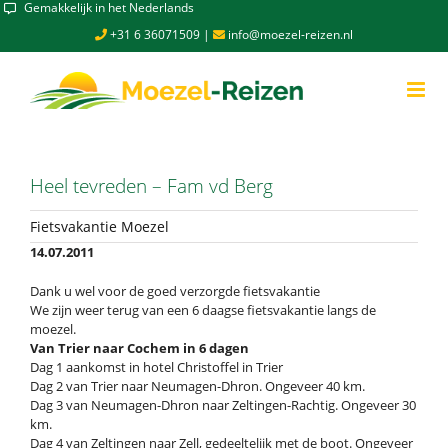
Skip
Gemakkelijk in het Nederlands
to
+31 6 36071509
|
info@moezel-reizen.nl
content
Heel tevreden – Fam vd Berg
Fietsvakantie Moezel
14.07.2011
Dank u wel voor de goed verzorgde fietsvakantie
We zijn weer terug van een 6 daagse fietsvakantie langs de
moezel.
Van Trier naar Cochem in 6 dagen
Dag 1 aankomst in hotel Christoffel in Trier
Dag 2 van Trier naar Neumagen-Dhron. Ongeveer 40 km.
Dag 3 van Neumagen-Dhron naar Zeltingen-Rachtig. Ongeveer 30
km.
Dag 4 van Zeltingen naar Zell, gedeeltelijk met de boot. Ongeveer