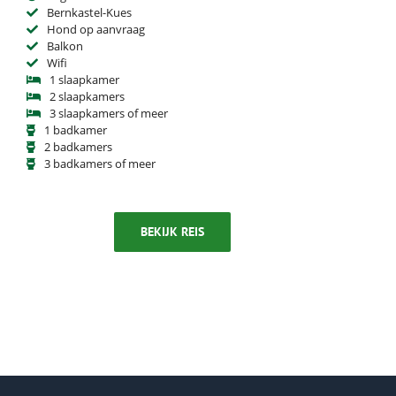
Bernkastel-Kues
Hond op aanvraag
Balkon
Wifi
1 slaapkamer
2 slaapkamers
3 slaapkamers of meer
1 badkamer
2 badkamers
3 badkamers of meer
BEKIJK REIS