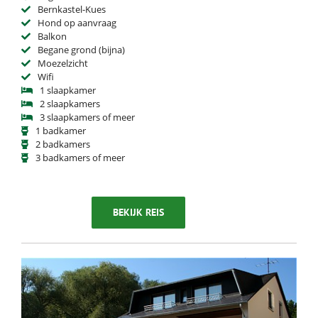
Bernkastel-Kues
Hond op aanvraag
Balkon
Begane grond (bijna)
Moezelzicht
Wifi
1 slaapkamer
2 slaapkamers
3 slaapkamers of meer
1 badkamer
2 badkamers
3 badkamers of meer
BEKIJK REIS