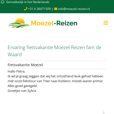
Skip
Gemakkelijk in het Nederlands
to
+31 6 36071509
|
info@moezel-reizen.nl
content
Ervaring fietsvakantie Moezel-Reizen fam de
Waard
Fietsvakantie Moezel
Hallo Petra,
Ik wil je graag zeggen dat wij het ontzettend leuk gehad hebben
met onze fietstour van Trier naar Koblenz. Hotels waren prima!
Alles goed geregeld.
Groetjes van Sylvia