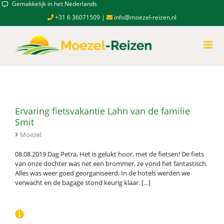
Skip
Gemakkelijk in het Nederlands
to
+31 6 36071509
|
info@moezel-reizen.nl
content
Ervaring fietsvakantie Lahn van de familie
Smit
Moezel
08.08.2019 Dag Petra, Het is gelukt hoor, met de fietsen! De fiets
van onze dochter was net een brommer, ze vond het fantastisch.
Alles was weer goed georganiseerd. In de hotels werden we
verwacht en de bagage stond keurig klaar. […]