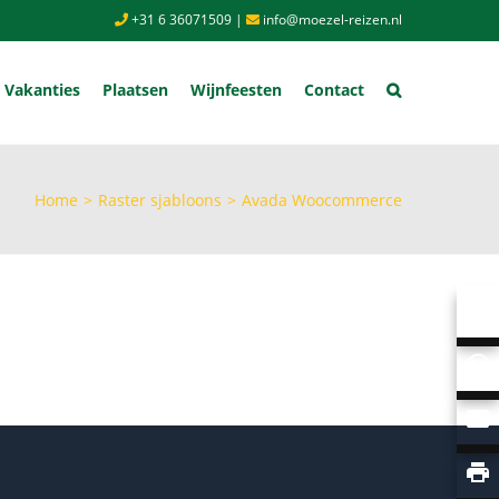
+31 6 36071509
|
info@moezel-reizen.nl
Vakanties
Plaatsen
Wijnfeesten
Contact
Home
>
Raster sjabloons
>
Avada Woocommerce