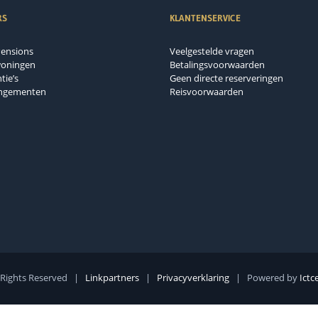
RS
KLANTENSERVICE
Pensions
Veelgestelde vragen
woningen
Betalingsvoorwaarden
tie’s
Geen directe reserveringen
angementen
Reisvoorwaarden
 Rights Reserved |
Linkpartners
|
Privacyverklaring
| Powered by
Ictc