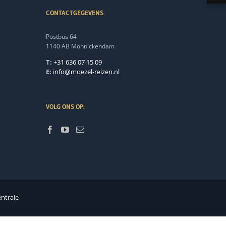
CONTACTGEGEVENS
Postbus 64
1140 AB Monnickendam
T:
+31 636 07 15 09
E:
info@moezel-reizen.nl
VOLG ONS OP:
entrale