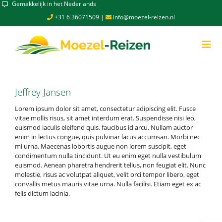
Skip
Gemakkelijk in het Nederlands
to
+31 6 36071509
|
info@moezel-reizen.nl
content
Jeffrey Jansen
Lorem ipsum dolor sit amet, consectetur adipiscing elit. Fusce
vitae mollis risus, sit amet interdum erat. Suspendisse nisi leo,
euismod iaculis eleifend quis, faucibus id arcu. Nullam auctor
enim in lectus congue, quis pulvinar lacus accumsan. Morbi nec
mi urna. Maecenas lobortis augue non lorem suscipit, eget
condimentum nulla tincidunt. Ut eu enim eget nulla vestibulum
euismod. Aenean pharetra hendrerit tellus, non feugiat elit. Nunc
molestie, risus ac volutpat aliquet, velit orci tempor libero, eget
convallis metus mauris vitae urna. Nulla facilisi. Etiam eget ex ac
felis dictum lacinia.